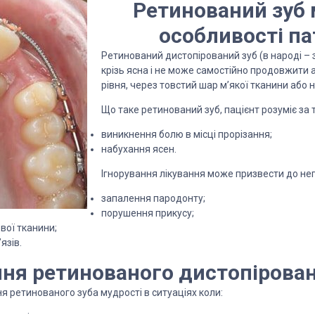
Ретинований зуб 
особливості па
Ретинований дистопірований зуб (в народі – 
крізь ясна і не може самостійно продовжити 
рівня, через товстий шар м’якої тканини або н
Що таке ретинований зуб, пацієнт розуміє за
виникнення болю в місці прорізання;
набухання ясен.
Ігнорування лікування може призвести до нег
запалення пародонту;
порушення прикусу;
ової тканини;
язів.
ня ретинованого дистопірован
 ретинованого зуба мудрості в ситуаціях коли: