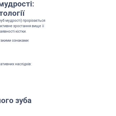
мудрості:
тології
зуб мудрості) прорізається
активне зростання вище її
аявності кістки.
 такими ознаками:
ативних наслідків:
ого зуба