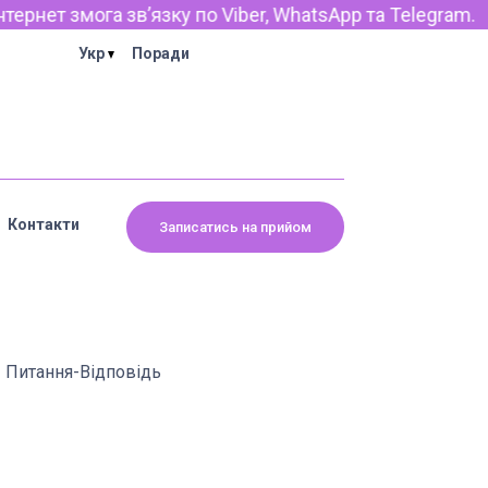
ет змога звʼязку по Viber, WhatsApp та Telegram.
Укр
Поради
Контакти
Записатись на прийом
Питання-Відповідь