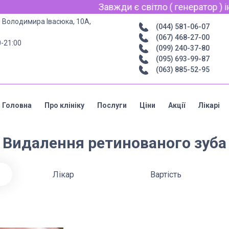
Завжди є світло ( генератор ) інтерн
р. Володимира Івасюка, 10А,
(044) 581-06-07
(067) 468-27-00
0-21:00
(099) 240-37-80
(095) 693-99-87
(063) 885-52-95
Головна
Про клініку
Послуги
Ціни
Акції
Лікарі
Видалення ретинованого зуба
Лікар
Вартість