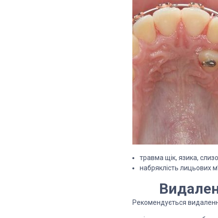
травма щік, язика, слиз
набряклість лицьових м’
Видален
Рекомендується видалення