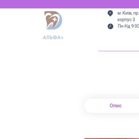
м. Київ, п
корпус 3
Пн-Нд 9:0
Опис