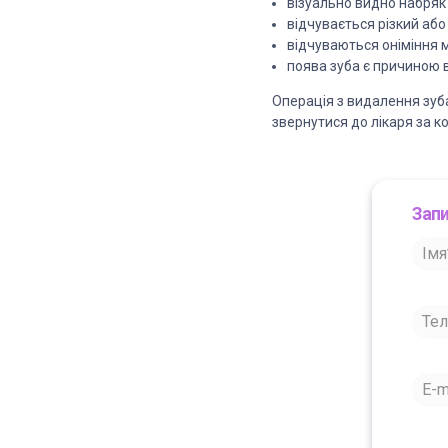
візуально видно набряк 
відчувається різкий або
відчуваються оніміння м
поява зуба є причиною в
Операція з видалення зуба
звернутися до лікаря за к
Запи