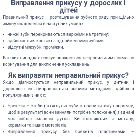
Виправлення прикусу у дорослих і
дітей
Правильний прикус – розташування зубного ряду при щільно
зімкнутих щелепах в наступних умовах:
нижні зуби перекриваються верхніми на третину;
здійснюється контакт з однойменними зубами;
відсутні міжзубні проміжки.
В інших випадках прикус вважається неправильним і вимагає
коригування для виключення ускладнень.
Як виправити неправильний прикус?
Якщо діагностується неправильний прикус, у дитини і
дорослого він виправляється різними методами, найбільш
популярними з них є:
Брекети – скоби ( «тягнуть» зуби в правильному напрямку,
щоб в результаті вони зайняли потрібне положення) з’єднані
між собою силовою дугою. Виготовляються з металу,
кераміки та інших матеріалів.
Виправлення прикусу без брекетів пластинками –