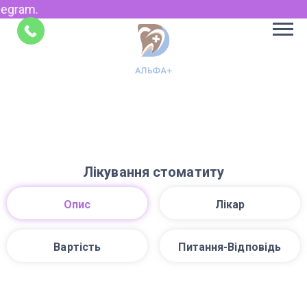
egram.
Укр
Рус
Поради
EN
Лікування стоматиту
Опис
Лікар
Вартість
Питання-Відповідь