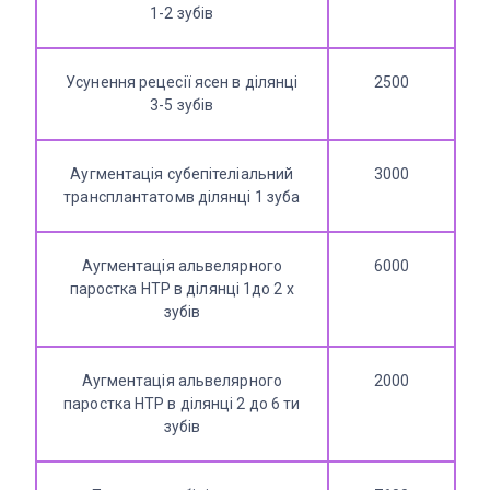
1-2 зубів
Усунення рецесії ясен в ділянці
2500
3-5 зубів
Аугментація субепітеліальний
3000
трансплантатомв ділянці 1 зуба
Аугментація альвелярного
6000
паростка НТР в ділянці 1до 2 х
зубів
Аугментація альвелярного
2000
паростка НТР в ділянці 2 до 6 ти
зубів