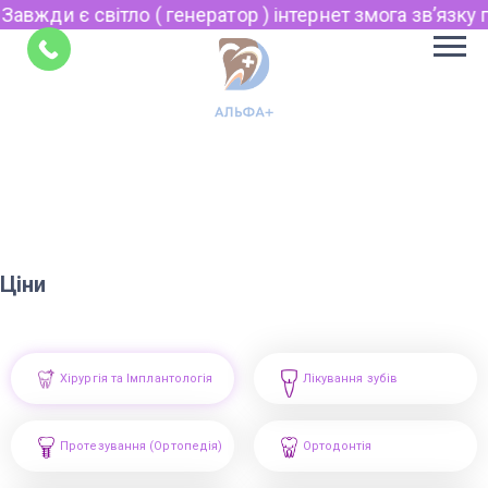
жди є світло ( генератор ) інтернет змога звʼязку по 
Укр
Рус
Поради
EN
Ціни
Хірургія та Імплантологія
Лікування зубів
Протезування (Ортопедія)
Ортодонтія