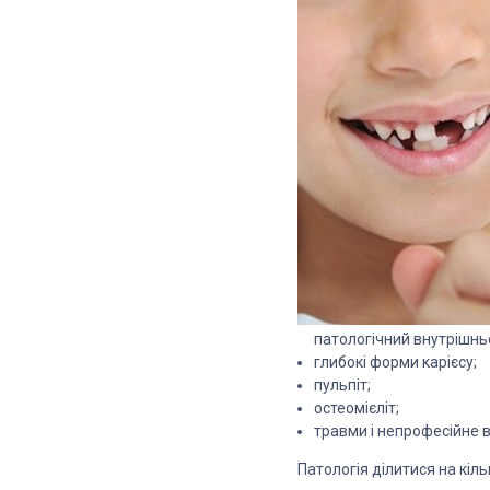
патологічний внутрішнь
глибокі форми карієсу;
пульпіт;
остеомієліт;
травми і непрофесійне ви
Патологія ділитися на кіль