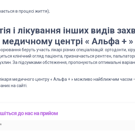
ається в процесі життя);
ія і лікування інших видів за
медичному центрі « Альфа + »
орювання беруть участь лікарі різних спеціалізацій: ортодонти, хір
диться клінічний огляд пацієнта, призначається рентген, пальпато
ухлин. За підсумками обстеження, пропонуються оптимальні варіан
лікаря медичного центру « Альфа + » можливо найближчим часом –
аних на сайті.
шіться до нас на прийом