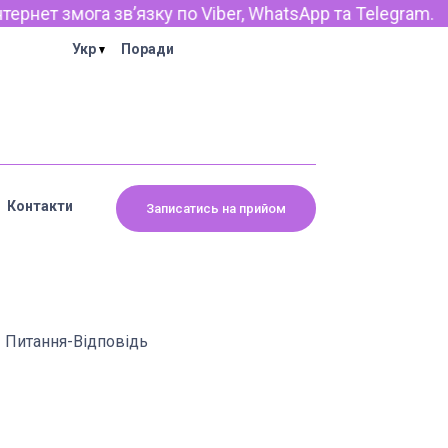
т змога звʼязку по Viber, WhatsApp та Telegram.
Укр
Поради
Контакти
Записатись на прийом
Питання-Відповідь