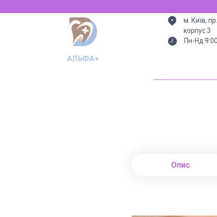
м. Київ, п
корпус 3
Пн-Нд 9:0
Опис