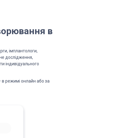
хворювання в
урги, імплантологи,
рне дослідження,
ти індивідуального
 в режимі онлайн або за