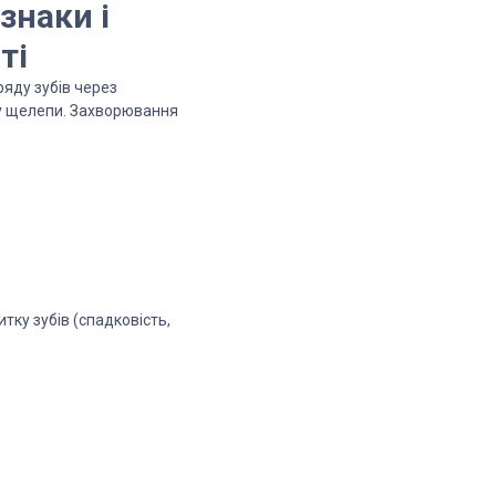
знаки і
ті
ряду зубів через
у щелепи. Захворювання
тку зубів (спадковість,