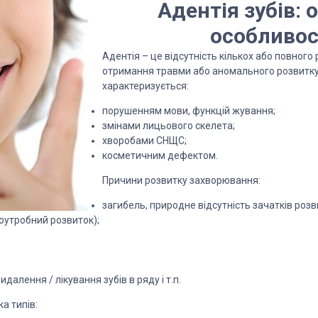
Адентія зубів: о
особливос
Адентія – це відсутність кількох або повного 
отримання травми або аномального розвитк
характеризується:
порушенням мови, функцій жування;
змінами лицьового скелета;
хворобами СНЩС;
косметичним дефектом.
Причини розвитку захворювання:
загибель, природне відсутність зачатків розви
оутробний розвиток);
далення / лікування зубів в ряду і т.п.
ка типів: