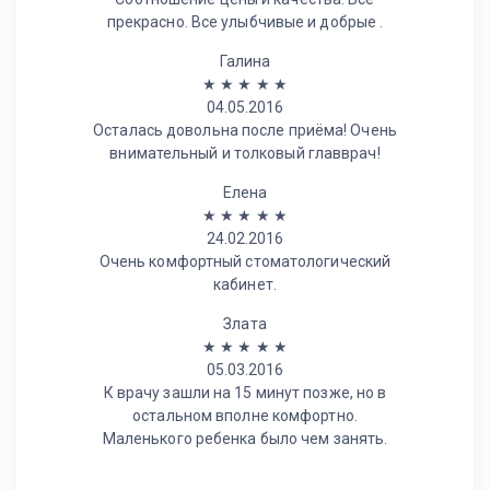
прекрасно. Все улыбчивые и добрые .
Галина
★
★
★
★
★
04.05.2016
Осталась довольна после приёма! Очень
внимательный и толковый главврач!
Елена
★
★
★
★
★
24.02.2016
Очень комфортный стоматологический
кабинет.
Злата
★
★
★
★
★
05.03.2016
К врачу зашли на 15 минут позже, но в
остальном вполне комфортно.
Маленького ребенка было чем занять.