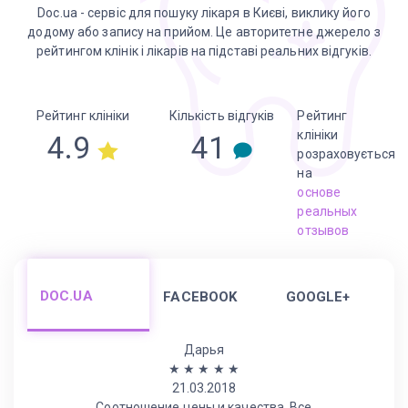
Doc.ua - сервіс для пошуку лікаря в Києві, виклику його
додому або запису на прийом. Це авторитетне джерело з
рейтингом клінік і лікарів на підставі реальних відгуків.
Рейтинг клініки
Кількість відгуків
Рейтинг
клініки
4.9
41
розраховується
на
основе
реальных
отзывов
DOC.UA
FACEBOOK
GOOGLE+
Дарья
★
★
★
★
★
21.03.2018
Соотношение цены и качества. Все