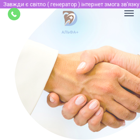
вжди є світло ( генератор ) інтернет змога звʼязку по 
Укр
Рус
Поради
EN