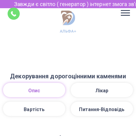
Завжди є світло ( генератор ) інтернет змога звʼя
Укр
Рус
Поради
EN
Декорування дорогоцінними каменями
Опис
Лікар
Вартість
Питання-Відповідь