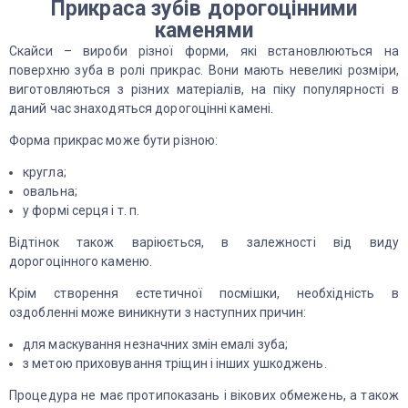
Прикраса зубів дорогоцінними
каменями
Скайси – вироби різної форми, які встановлюються на
поверхню зуба в ролі прикрас. Вони мають невеликі розміри,
виготовляються з різних матеріалів, на піку популярності в
даний час знаходяться дорогоцінні камені.
Форма прикрас може бути різною:
кругла;
овальна;
у формі серця і т. п.
Відтінок також варіюється, в залежності від виду
дорогоцінного каменю.
Крім створення естетичної посмішки, необхідність в
оздобленні може виникнути з наступних причин:
для маскування незначних змін емалі зуба;
з метою приховування тріщин і інших ушкоджень.
Процедура не має протипоказань і вікових обмежень, а також