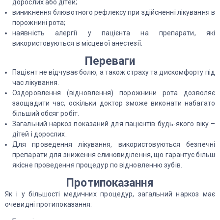
дорослих або дітей;
виникнення блювотного рефлексу при здійсненні лікування в
порожнині рота;
наявність алергії у пацієнта на препарати, які
використовуються в місцевої анестезії.
Переваги
Пацієнт не відчуває болю, а також страху та дискомфорту під
час лікування.
Оздоровлення (відновлення) порожнини рота дозволяє
заощадити час, оскільки доктор зможе виконати набагато
більший обсяг робіт.
Загальний наркоз показаний для пацієнтів будь-якого віку –
дітей і дорослих.
Для проведення лікування, використовуються безпечні
препарати для зниження слиновиділення, що гарантує більш
якісне проведення процедур по відновленню зубів.
Протипоказання
Як і у більшості медичних процедур, загальний наркоз має
очевидні протипоказання: