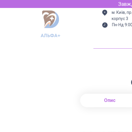
Завжди є світ
м. Київ, п
корпус 3
Пн-Нд 9:0
Опис