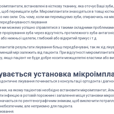
роімплантати, встановлені в кісткову тканину, яка оточує Ваші зуб
 щоб переміщати зуби. Мікроімплантати знаходяться в товщі кістки
 них сили. Ось чому, коли ми переміщуємо зуби, спираючись на мі
 передбачуваності лікування
м ми можемо успішно справлятися з такими складними проблемами
не прорізування зуба через відсутність протилежного зуба-антагоні
 або нижньої щелепи, глибокий або відкритий прикус і т.д.
лантатів результати лікування більш передбачувані, так як хід лік
 меншій мірі залежить від пацієнта. При відсутності мікроімпланта
у, якщо пацієнт не буде добре носити межщелепні еластики або ви
увається установка мікроімпл
донтичне лікування починається з консультації ортодонта і діагно
ння, на якому пацієнтові необхідно встановити мікроімплантат, й
ити інфекцію в ротовій порожнині і запалення місця установки мікро
начається по рентгенографічним знімкам, щоб виключити потраплян
є небезпечним, але неприємно для пацієнта.
лювання.