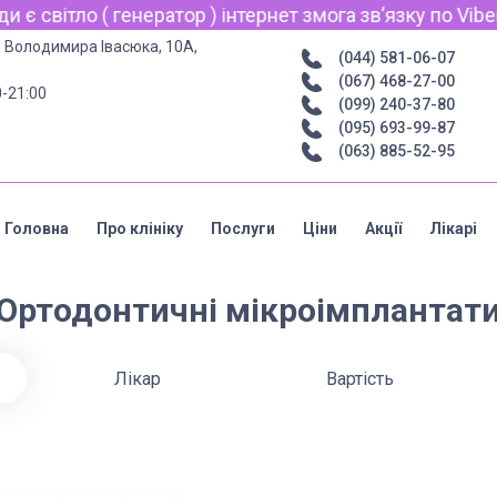
ло ( генератор ) інтернет змога звʼязку по Viber, Whats
р. Володимира Івасюка, 10А,
(044) 581-06-07
(067) 468-27-00
0-21:00
(099) 240-37-80
(095) 693-99-87
(063) 885-52-95
Головна
Про клініку
Послуги
Ціни
Акції
Лікарі
Ортодонтичні мікроімплантат
Лікар
Вартість