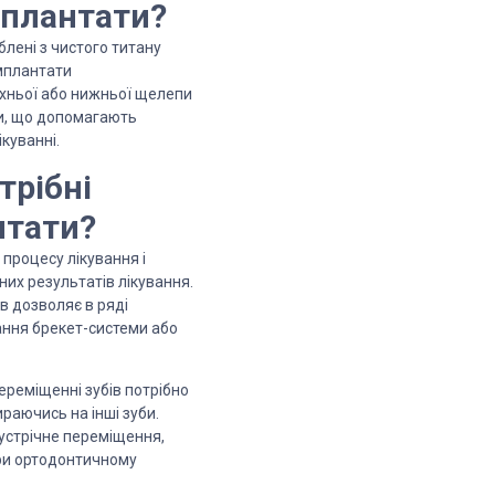
мплантати?
блені з чистого титану
імплантати
рхньої або нижньої щелепи
ми, що допомагають
куванні.
трібні
нтати?
процесу лікування і
их результатів лікування.
в дозволяє в ряді
ання брекет-системи або
ереміщенні зубів потрібно
ираючись на інші зуби.
зустрічне переміщення,
при ортодонтичному