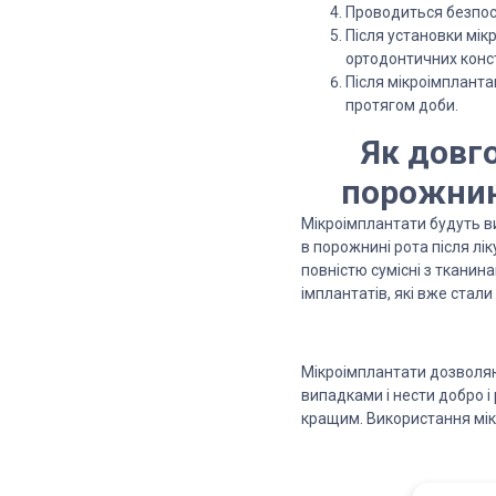
Проводиться безпос
Після установки мік
ортодонтичних конст
Після мікроімплантац
протягом доби.
Як довг
порожнині
Мікроімплантати будуть ви
в порожнині рота після лік
повністю сумісні з тканин
імплантатів, які вже стал
Мікроімплантати дозволяю
випадками і нести добро і
кращим. Використання мікр