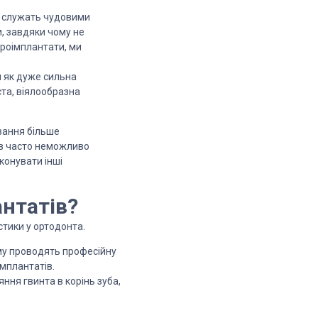
и, служать чудовими
, завдяки чому не
кроімплантати, ми
 як дуже сильна
ста, віялообразна
ування більше
тів часто неможливо
конувати інші
антатів?
стики у ортодонта.
ому проводять професійну
імплантатів.
ня гвинта в корінь зуба,