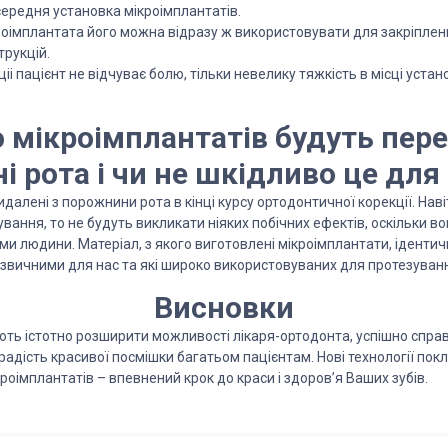
ередня установка мікроімплантатів.
роімплантата його можна відразу ж використовувати для закріплен
рукцій.
іі пацієнт не відчуває болю, тільки невелику тяжкість в місці уста
о мікроімплантатів будуть пере
 рота і чи не шкідливо це для
далені з порожнини рота в кінці курсу ортодонтичної корекції. На
ування, то не будуть викликати ніяких побічних ефектів, оскільки вон
ами людини. Матеріал, з якого виготовлені мікроімплантати, іденти
и звичними для нас та які широко використовуваних для протезуван
Висновки
ть істотно розширити можливості лікаря-ортодонта, успішно спра
 радість красивої посмішки багатьом пацієнтам. Нові технології по
оімплантатів – впевнений крок до краси і здоров’я Ваших зубів.