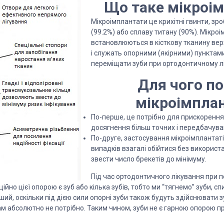
Що таке мікроі
Мікроімплантати це крихітні гвинти, зро
(99.2%) або сплаву титану (90%). Мікро
встановлюються в кісткову тканину ве
і служать опорними (якірними) пункта
переміщати зуби при ортодонтичному лі
Для чого по
мікроімпла
По-перше, це потрібно для прискорення 
досягнення більш точних і передбачуван
По-друге, застосування мікроімплантаті
випадків взагалі обійтися без використ
звести число брекетів до мінімуму.
Під час ортодонтичного лікування при п
йно цієї опорою є зуб або кілька зубів, тобто ми “тягнемо” зуби, сп
ший, оскільки під дією сили опорні зуби також будуть здійснювати 
ам абсолютно не потрібно. Таким чином, зуби не є гарною опорою 