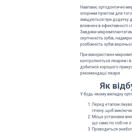
Навпаки, ортодонтичні мік
опорним пунктом для того,
зміщуються при додатку до
впевнені в ефективності і
Завдяки мікроімплантата
скупченість зубів, надмір
розбіжність зубів верхньої
При використанні мікроімп
контролюється лікарем і в
добитися хорошого прикус
рекомендації лікаря.
Як відб
У будь-якому випадку орто
Перед етапом лікува
гігієну, щоб виключ
Місце установки виз
що само по собі не 
Проводиться знебо