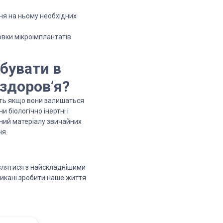
ня на ньому необхідних
новки мікроімплантатів
бувати в
 здоров’я?
віть якщо вони залишаться
и біологічно інертні і
чний матеріалу звичайних
ня.
влятися з найскладнішими
кликані зробити наше життя