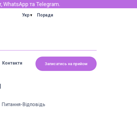
App та Telegram.
Укр
Поради
Контакти
Записатись на прийом
и
Питання-Відповідь