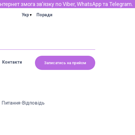
ет змога звʼязку по Viber, WhatsApp та Telegram.
Укр
Поради
Контакти
Записатись на прийом
Питання-Відповідь