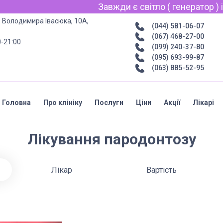
Завжди є світло ( генератор ) інтерн
р. Володимира Івасюка, 10А,
(044) 581-06-07
(067) 468-27-00
0-21:00
(099) 240-37-80
(095) 693-99-87
(063) 885-52-95
Головна
Про клініку
Послуги
Ціни
Акції
Лікарі
Лікування пародонтозу
Лікар
Вартість