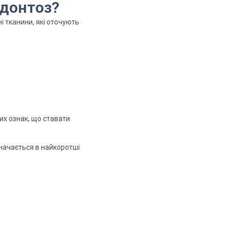
одонтоз?
 тканини, які оточують
их ознак, що ставати
значається в найкоротші