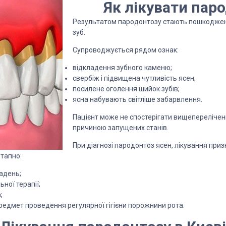
Як лікувати пар
Результатом пародонтозу стають пошкоджені
зуб.
Супроводжується рядом ознак:
відкладення зубного каменю;
свербіж і підвищена чутливість ясен;
посилене оголення шийок зубів;
ясна набувають світліше забарвлення.
Пацієнт може не спостерігати вищеперелічен
причиною запущених станів.
При діагнозі пародонтоз ясен, лікування при
етапно:
адень;
ної терапії;
;
предмет проведення регулярної гігієни порожнини рота.