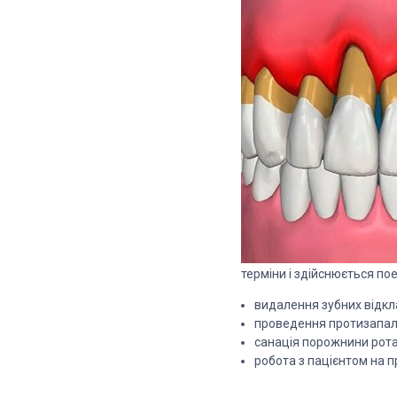
терміни і здійснюється по
видалення зубних відкл
проведення протизапаль
санація порожнини рота
робота з пацієнтом на 