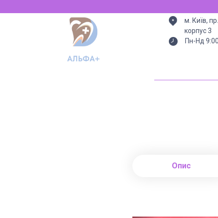
м. Київ, п
корпус 3
Пн-Нд 9:0
Опис