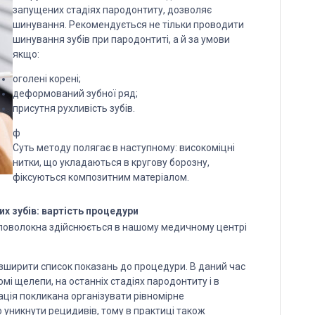
запущених стадіях пародонтиту, дозволяє
шинування. Рекомендується не тільки проводити
шинування зубів при пародонтиті, а й за умови
якщо:
оголені корені;
деформований зубної ряд;
присутня рухливість зубів.
ф
Суть методу полягає в наступному: високоміцні
нитки, що укладаються в кругову борозну,
фіксуються композитним матеріалом.
х зубів: вартість процедури
кловолокна здійснюється в нашому медичному центрі
озширити список показань до процедури. В даний час
і щелепи, на останніх стадіях пародонтиту і в
ація покликана організувати рівномірне
 уникнути рецидивів, тому в практиці також