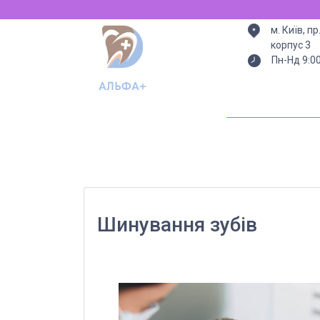
м. Київ, п
корпус 3
Пн-Нд 9:0
Шинування зубів