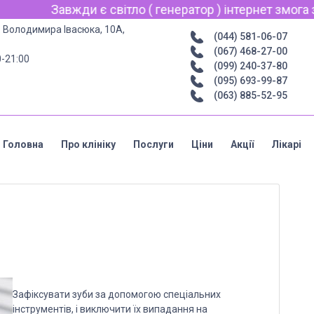
Завжди є світло ( генератор ) інтернет змога звʼяз
р. Володимира Івасюка, 10А,
(044) 581-06-07
(067) 468-27-00
0-21:00
(099) 240-37-80
(095) 693-99-87
(063) 885-52-95
Головна
Про клініку
Послуги
Ціни
Акції
Лікарі
Зафіксувати зуби за допомогою спеціальних
інструментів, і виключити їх випадання на