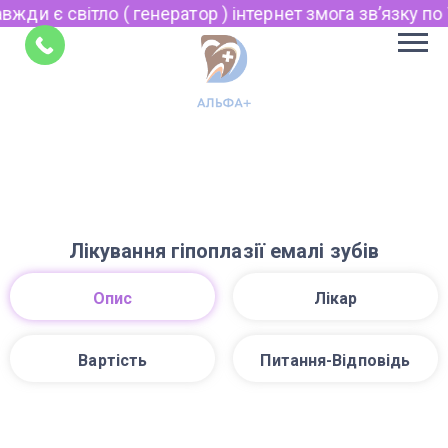
жди є світло ( генератор ) інтернет змога звʼязку по V
Укр
Рус
Поради
EN
Лікування гіпоплазії емалі зубів
Опис
Лікар
Вартість
Питання-Відповідь