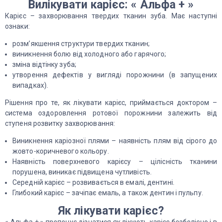
Вилікувати карієс: « Альфа + »
Карієс – захворювання твердих тканин зуба. Має наступні
ознаки:
розм’якшення структури твердих тканин;
виникнення болю від холодного або гарячого;
зміна відтінку зуба;
утворення дефектів у вигляді порожнини (в запущених
випадках).
Рішення про те, як лікувати карієс, приймається доктором –
система оздоровлення ротової порожнини залежить від
ступеня розвитку захворювання:
Виникнення каріозної плями – наявність плям від сірого до
жовто-коричневого кольору.
Наявність поверхневого карієсу – цілісність тканини
порушена, виникає підвищена чутливість.
Середній карієс – розвивається в емалі, дентині.
Глибокий карієс – зачіпає емаль, а також дентин і пульпу.
Як лікувати карієс?