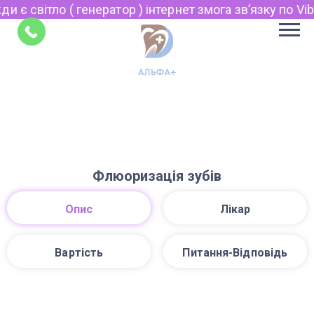
 є світло ( генератор ) інтернет змога звʼязку по Vibe
Укр
Рус
Поради
EN
Флюоризація зубів
Опис
Лікар
Вартість
Питання-Відповідь