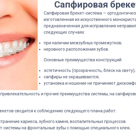
Сапфировая бреке
Сапфировая брекет-система — ортодонтическ
изготовленная из искусственного монокрис
предназначенная для исправления неправиль
следующих случаях:
при наличии межзубных промежутков;
неровного расположения зубов.
Основные преимущества конструкций:
эстетичность (прозрачность, блеск на свету);
сапфиры не окрашиваются;
установка и ношение не причиняют дискомфо
ю привлекательность и прочие преимущества системы, на сапфиро
екетов сводится к соблюдению следующего плана работ:
устранение кариеса, зубного камня, воспалительных процессов.
ет-системы на фронтальные зубы с помощью специального клея;