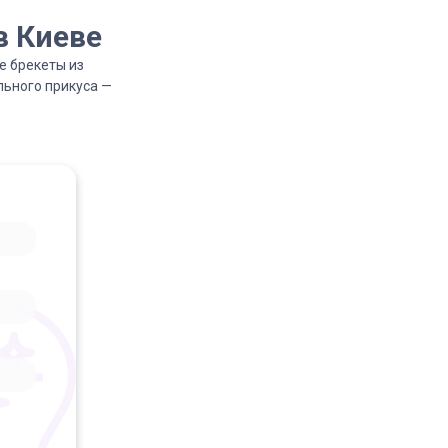
в Киеве
е брекеты из
льного прикуса —