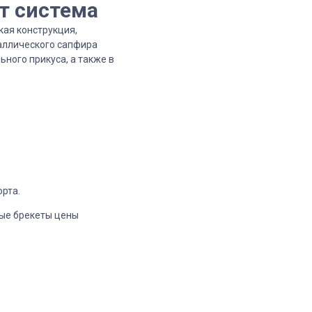
т система
ая конструкция,
таллического сапфира
ного прикуса, а также в
рта.
вые брекеты цены