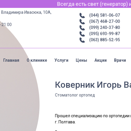
Всегда есть свет (генератор) интерн
р. Владимира Ивасюка, 10А,
(044) 581-06-07
(067) 468-27-00
-21:00
(099) 240-37-80
(095) 693-99-87
(063) 885-52-95
Главная
О клинике
Услуги
Цены
Акции
Врачи
Коверник Игорь В
Стоматолог ортопед
Прошел специализацию по ортопедии 
г. Полтава.