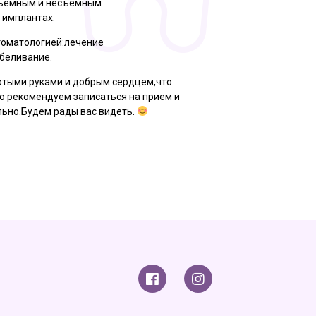
съемным и несъёмным
 имплантах.
томатологией:лечение
тбеливание.
отыми руками и добрым сердцем,что
но рекомендуем записаться на прием и
льно.Будем рады вас видеть.