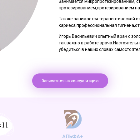
Занимается микропротезированием, 
протезированием,протезированием на
Так же занимается терапевтической с
кариеса,профессиональная гигиена,о
Игорь Васильевич опытный врач с зол
так важно в работе врача.Настоятель
убедиться в наших словах самостояте
Записаться на консультацию