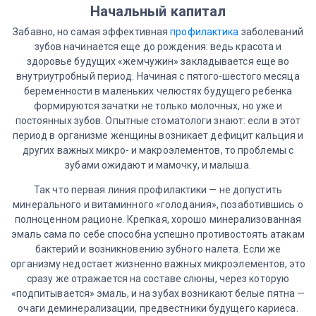
Начальный капитал
Забавно, но самая эффективная
профилактика
заболеваний
зубов начинается еще до рождения: ведь красота и
здоровье будущих «жемчужин» закладывается еще во
внутриутробный период. Начиная с пятого-шестого месяца
беременности в маленьких челюстях будущего ребенка
формируются зачатки не только молочных, но уже и
постоянных зубов. Опытные стоматологи знают: если в этот
период в организме женщины возникает дефицит кальция и
других важных микро- и макроэлементов, то проблемы с
зубами ожидают и мамочку, и малыша.
Так что первая линия профилактики — не допустить
минерального и витаминного «голодания», позаботившись о
полноценном рационе. Крепкая, хорошо минерализованная
эмаль сама по себе способна успешно противостоять атакам
бактерий и возникновению зубного налета. Если же
организму недостает жизненно важных микроэлементов, это
сразу же отражается на составе слюны, через которую
«подпитывается» эмаль, и на зубах возникают белые пятна —
очаги деминерализации, предвестники будущего кариеса.