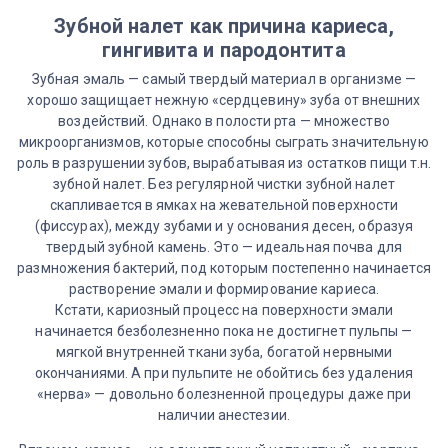
Зубной налет как причина кариеса,
гингивита и пародонтита
Зубная эмаль — самый твердый материал в организме —
хорошо защищает нежную «сердцевину» зуба от внешних
воздействий. Однако в полости рта — множество
микроорганизмов, которые способны сыграть значительную
роль в разрушении зубов, вырабатывая из остатков пищи т.н.
зубной налет. Без регулярной чистки зубной налет
скапливается в ямках на жевательной поверхности
(фиссурах), между зубами и у основания десен, образуя
твердый зубной камень. Это — идеальная почва для
размножения бактерий, под которым постепенно начинается
растворение эмали и формирование кариеса.
Кстати, кариозный процесс на поверхности эмали
начинается безболезненно пока не достигнет пульпы —
мягкой внутренней ткани зуба, богатой нервными
окончаниями. А при пульпите не обойтись без удаления
«нерва» — довольно болезненной процедуры даже при
наличии анестезии.