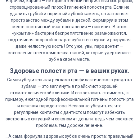
Впрочем, кариес — не единственный неприятный «сюрприз»,
спровоцированный плохой гигиеной полости рта. Если не
удалить грубый и пористый зубной камень, он заполняет
пространство между зубами и десной, формируя в этом
месте постоянный очаг воспаления — гингивит. В этом
«укрытии» бактерии беспрепятственно размножаются,
подтачивая опорный аппарат зуба в его лунке и разрушая
даже челюстную кость! Это уже, увы, пародонтит —
воспаление всего комплекса тканей, которые удерживают
зуб на своем месте.
Здоровье полости рта — в ваших руках.
Самая убедительная реклама профилактического ухода за
зубами — это заглянуть в прайс-лист хорошей
стоматологической клиники. И сопоставить стоимость, к
примеру, ежегодной профессиональной гигиены полости рта
и лечения пародонтоза. Несложно убедиться, что
регулярные контакты с дантистом помогут избежать
экстренных ситуаций и сэкономят деньги: ведь чем сложнее
проблема, тем дороже лечение.
…А сама формула здоровых зубов очень проста: правильный