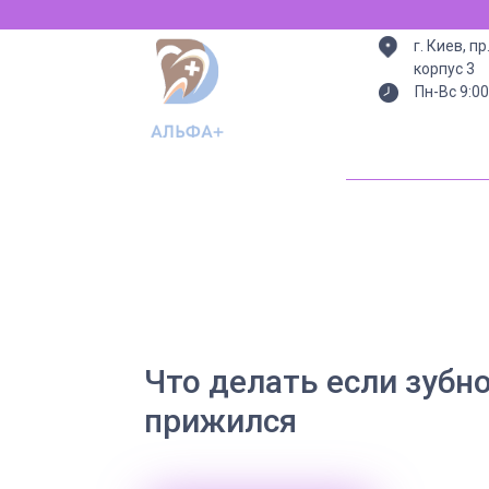
г. Киев, п
корпус 3
Пн-Вс 9:00
Что делать если зубн
прижился