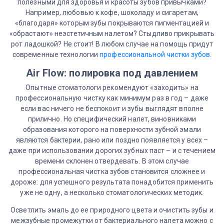
полезными для здоровья и красоты зубов привычками?
Например, любовью к кофе, шоколаду и сигаретам,
«благодаря» которым зубы покрываются пигментацией и
«обрастают» неэстетичным налетом? Стыдливо прикрывать
рот ладошкой? Не стоит! В любом случае на помощь придут
современные технологии
профессиональной чистки зубов
.
Air Flow: полировка под давлением
Опытные стоматологи рекомендуют «заходить» на
профессиональную чистку как минимум раз в год – даже
если вас ничего не беспокоит и зубы выглядят вполне
прилично. Но специфический налет, виновниками
образования которого на поверхности зубной эмали
являются бактерии, рано или поздно появляется у всех –
даже при использовании дорогих зубных паст – и с течением
времени склонен отвердевать. В этом случае
профессиональная чистка зубов становится сложнее и
дороже: для успешного результата понадобится применить
уже не одну, а несколько стоматологических методик.
Осветлить эмаль до ее природного цвета и очистить зубы и
межзубные промежутки от бактериального налета можно с