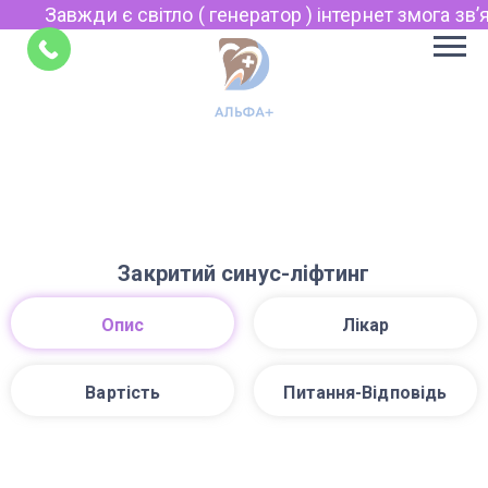
Завжди є світло ( генератор ) інтернет змога звʼяз
Укр
Рус
Поради
EN
Закритий синус-ліфтинг
Опис
Лікар
Вартість
Питання-Відповідь