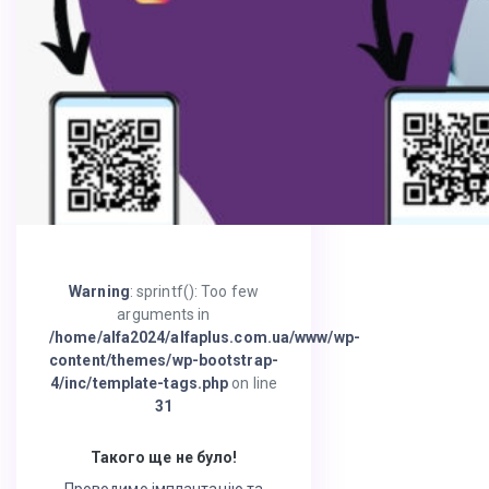
Warning
: sprintf(): Too few
arguments in
/home/alfa2024/alfaplus.com.ua/www/wp-
content/themes/wp-bootstrap-
4/inc/template-tags.php
on line
31
Такого ще не було!