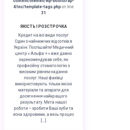
content/themes/wp-bootstrap-
4/inc/template-tags.php
on line
31
ЯКІСТЬ І РОЗСТРОЧКА
Кредит на всі види послуг
Один з найнижчих відсотків в
Україні. Поспішайте! Медичний
центр « Альфа + » вже давно
зарекомендував себе, як
професійну стоматологію з
високим рівнем надання
послуг. Наші фахівці
використовують тільки якісні
матеріали та апарати для
досягнення найкращого
результату. Мета нашої
роботи – зробити Ваші зуби та
ясна здоровими, а весь процес
[…]