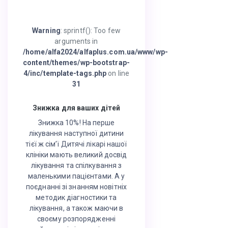
Warning
: sprintf(): Too few
arguments in
/home/alfa2024/alfaplus.com.ua/www/wp-
content/themes/wp-bootstrap-
4/inc/template-tags.php
on line
31
Знижка для ваших дітей
Знижка 10%! На перше
лікування наступної дитини
тієї ж сім’ї Дитячі лікарі нашої
клініки мають великий досвід
лікування та спілкування з
маленькими пацієнтами. А у
поєднанні зі знанням новітніх
методик діагностики та
лікування, а також маючи в
своєму розпорядженні