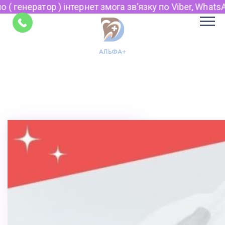
нтернет змога звʼязку по Viber, WhatsApp та Telegram.
Укр
Рус
Поради
EN