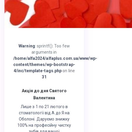
Warning
: sprintf(): Too few
arguments in
/home/alfa2024/alfaplus.com.ua/www/wp-
content/themes/wp-bootstrap-
4/inc/template-tags.php
on line
31
Акція до дня Святого
Валентина
Лише з 1 по 21 лютого в
стоматології від А до Я на
Оболоні. Даруємо знижку
100% на професійну чистку
зубів для вашої