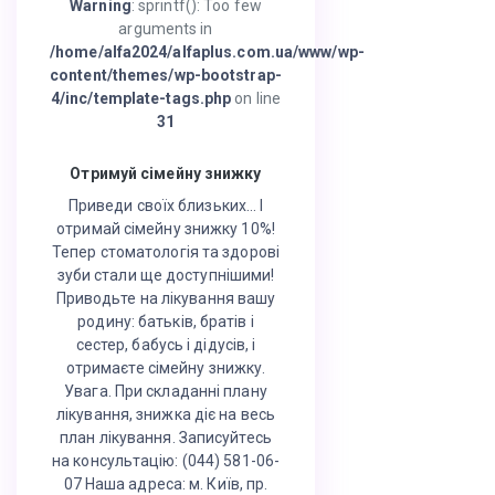
Warning
: sprintf(): Too few
arguments in
/home/alfa2024/alfaplus.com.ua/www/wp-
content/themes/wp-bootstrap-
4/inc/template-tags.php
on line
31
Отримуй сімейну знижку
Приведи своїх близьких… І
отримай сімейну знижку 10%!
Тепер стоматологія та здорові
зуби стали ще доступнішими!
Приводьте на лікування вашу
родину: батьків, братів і
сестер, бабусь і дідусів, і
отримаєте сімейну знижку.
Увага. При складанні плану
лікування, знижка діє на весь
план лікування. Записуйтесь
на консультацію: (044) 581-06-
07 Наша адреса: м. Київ, пр.