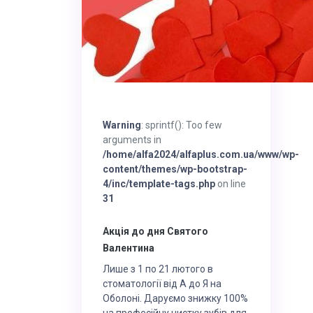
Warning
: sprintf(): Too few
arguments in
/home/alfa2024/alfaplus.com.ua/www/wp-
content/themes/wp-bootstrap-
4/inc/template-tags.php
on line
31
Акція до дня Святого
Валентина
Лише з 1 по 21 лютого в
стоматології від А до Я на
Оболоні. Даруємо знижку 100%
на професійну чистку зубів для