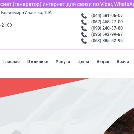
связи по Viber, WhatsApp и Telegram.
р. Владимира Ивасюка, 10А,
(044) 581-06-07
(067) 468-27-00
-21:00
(099) 240-37-80
(095) 693-99-87
(063) 885-52-95
Главная
О клинике
Услуги
Цены
Акции
Врачи