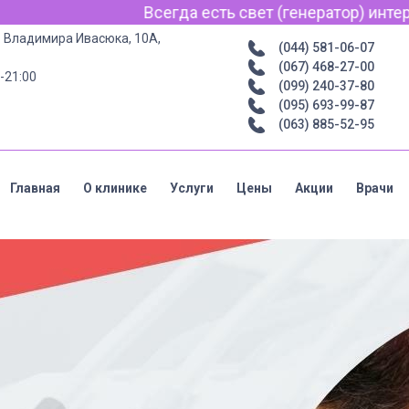
свет (генератор) интернет для связи по Viber, WhatsA
р. Владимира Ивасюка, 10А,
(044) 581-06-07
(067) 468-27-00
-21:00
(099) 240-37-80
(095) 693-99-87
(063) 885-52-95
Главная
О клинике
Услуги
Цены
Акции
Врачи