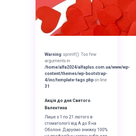
Warning
: sprintf(): Too few
arguments in
/home/alfa2024/alfaplus.com.ua/www/wp-
content/themes/wp-bootstrap-
4/inc/template-tags.php
on line
31
Акція до дня Святого
Валентина
Лише з 1 по 21 лютого в
стоматології від А до Я на
Оболоні. Даруємо знижку 100%
на професійну чистку зубів для