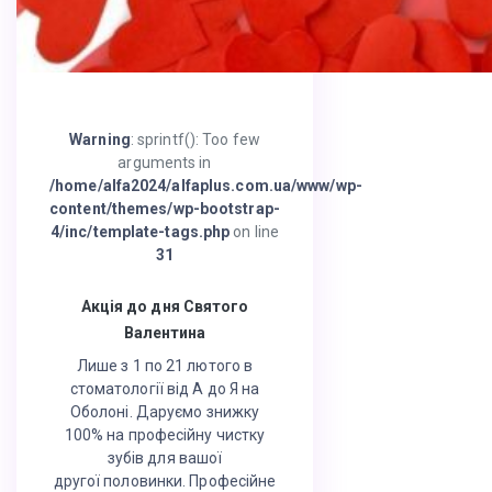
Warning
: sprintf(): Too few
arguments in
/home/alfa2024/alfaplus.com.ua/www/wp-
content/themes/wp-bootstrap-
4/inc/template-tags.php
on line
31
Акція до дня Святого
Валентина
Лише з 1 по 21 лютого в
стоматології від А до Я на
Оболоні. Даруємо знижку
100% на професійну чистку
зубів для вашої
другої половинки. Професійне