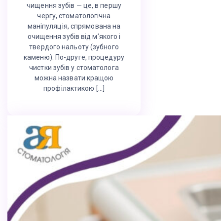
чищення зубів — це, в першу
чергу, стоматологічна
маніпуляція, спрямована на
очищення зубів від м’якого і
твердого нальоту (зубного
каменю). По-друге, процедуру
чистки зубів у стоматолога
можна назвати кращою
профілактикою […]