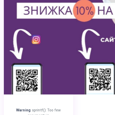
Warning
: sprintf(): Too few