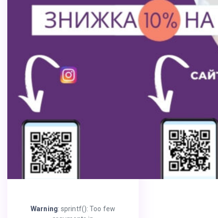
Warning
: sprintf(): Too few