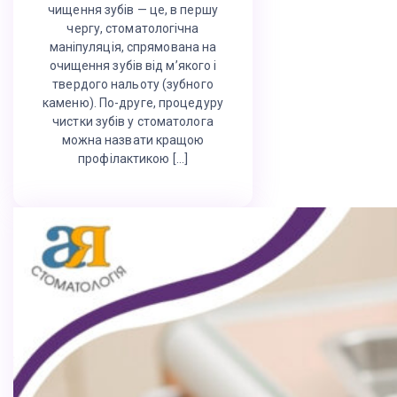
чищення зубів — це, в першу
чергу, стоматологічна
маніпуляція, спрямована на
очищення зубів від м’якого і
твердого нальоту (зубного
каменю). По-друге, процедуру
чистки зубів у стоматолога
можна назвати кращою
профілактикою […]