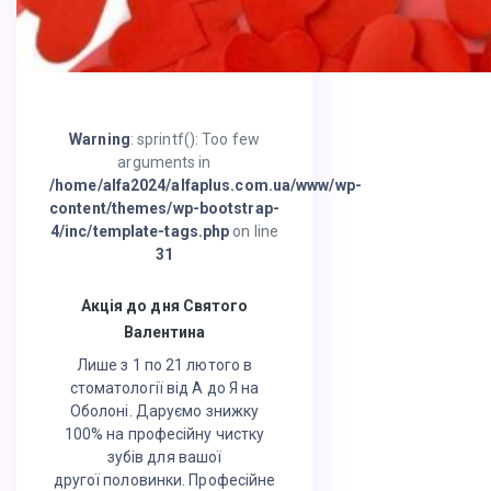
Warning
: sprintf(): Too few
arguments in
/home/alfa2024/alfaplus.com.ua/www/wp-
content/themes/wp-bootstrap-
4/inc/template-tags.php
on line
31
Акція до дня Святого
Валентина
Лише з 1 по 21 лютого в
стоматології від А до Я на
Оболоні. Даруємо знижку
100% на професійну чистку
зубів для вашої
другої половинки. Професійне