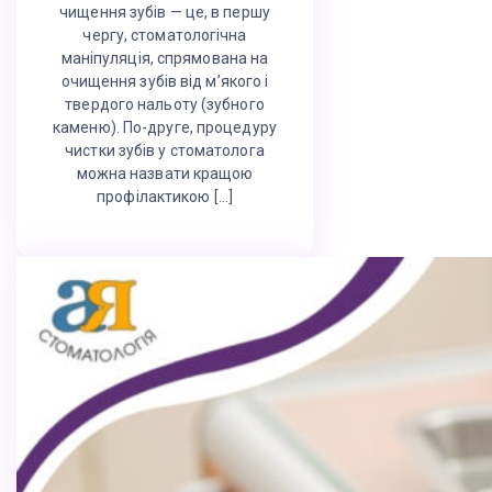
чищення зубів — це, в першу
чергу, стоматологічна
маніпуляція, спрямована на
очищення зубів від м’якого і
твердого нальоту (зубного
каменю). По-друге, процедуру
чистки зубів у стоматолога
можна назвати кращою
профілактикою […]