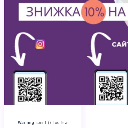
Warning
: sprintf(): Too few