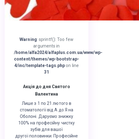
Warning
: sprintf(): Too few
arguments in
/home/alfa2024/alfaplus.com.ua/www/wp-
content/themes/wp-bootstrap-
4/inc/template-tags.php
on line
31
Акція до дня Святого
Валентина
Лише з 1 по 21 лютого в
стоматології від А до Я на
Оболоні. Даруємо знижку
100% на професійну чистку
зубів для вашої
другої половинки. Професійне