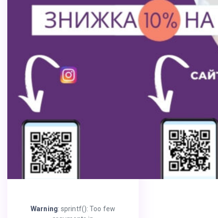
Warning
: sprintf(): Too few