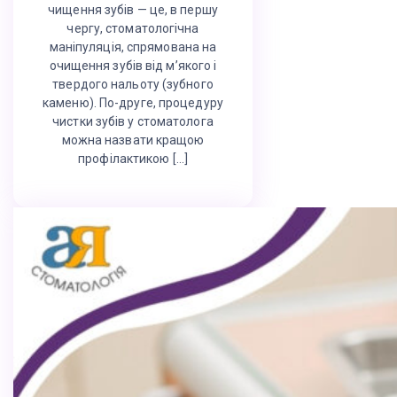
чищення зубів — це, в першу
чергу, стоматологічна
маніпуляція, спрямована на
очищення зубів від м’якого і
твердого нальоту (зубного
каменю). По-друге, процедуру
чистки зубів у стоматолога
можна назвати кращою
профілактикою […]