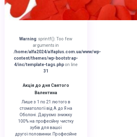
Warning
: sprintf(): Too few
arguments in
/home/alfa2024/alfaplus.com.ua/www/wp-
content/themes/wp-bootstrap-
4/inc/template-tags.php
on line
31
Акція до дня Святого
Валентина
Лише з 1 по 21 лютого в
стоматології від А до Я на
Оболоні. Даруємо знижку
100% на професійну чистку
зубів для вашої
другої половинки. Професійне