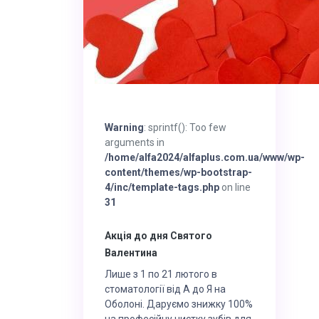
Warning
: sprintf(): Too few
arguments in
/home/alfa2024/alfaplus.com.ua/www/wp-
content/themes/wp-bootstrap-
4/inc/template-tags.php
on line
31
Акція до дня Святого
Валентина
Лише з 1 по 21 лютого в
стоматології від А до Я на
Оболоні. Даруємо знижку 100%
на професійну чистку зубів для