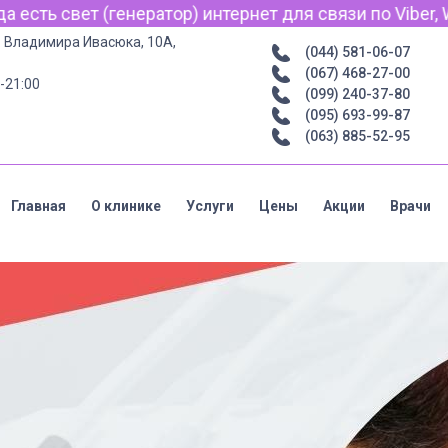
ет для связи по Viber, WhatsApp и Telegram.
р. Владимира Ивасюка, 10А,
(044) 581-06-07
(067) 468-27-00
-21:00
(099) 240-37-80
(095) 693-99-87
(063) 885-52-95
Главная
О клинике
Услуги
Цены
Акции
Врачи