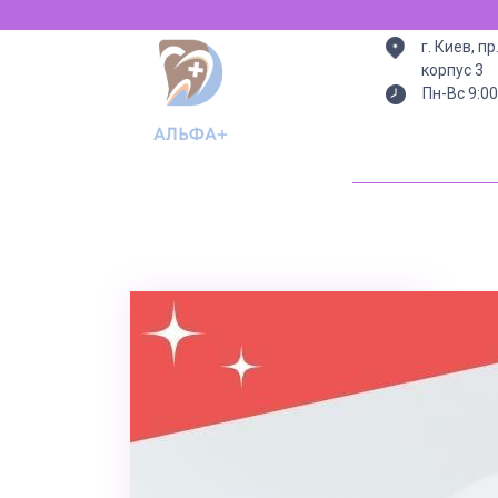
Всегда есть св
г. Киев, п
корпус 3
Пн-Вс 9:00