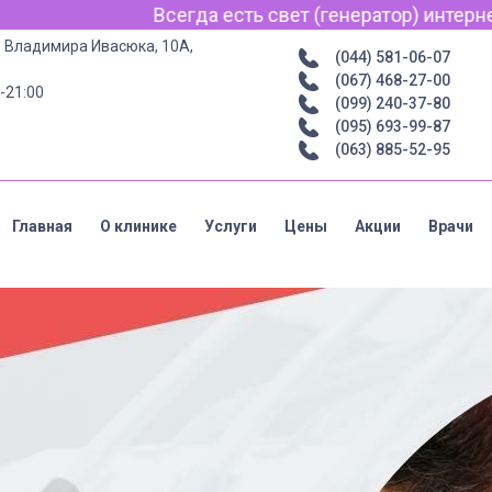
ет (генератор) интернет для связи по Viber, WhatsApp 
р. Владимира Ивасюка, 10А,
(044) 581-06-07
(067) 468-27-00
-21:00
(099) 240-37-80
(095) 693-99-87
(063) 885-52-95
Главная
О клинике
Услуги
Цены
Акции
Врачи