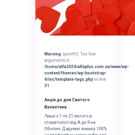
Warning
: sprintf(): Too few
arguments in
/home/alfa2024/alfaplus.com.ua/www/wp-
content/themes/wp-bootstrap-
4/inc/template-tags.php
on line
31
Акція до дня Святого
Валентина
Лише з 1 по 21 лютого в
стоматології від А до Я на
Оболоні. Даруємо знижку 100%
на професійну чистку зубів для