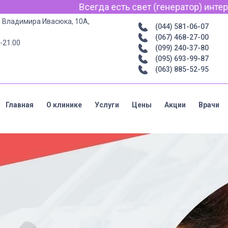
 свет (генератор) интернет для связи по Viber, WhatsA
р. Владимира Ивасюка, 10А,
(044) 581-06-07
(067) 468-27-00
-21:00
(099) 240-37-80
(095) 693-99-87
(063) 885-52-95
Главная
О клинике
Услуги
Цены
Акции
Врачи