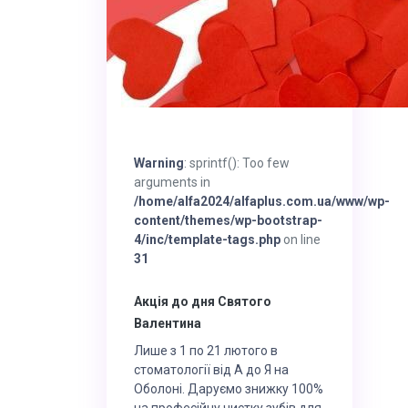
Warning
: sprintf(): Too few
arguments in
/home/alfa2024/alfaplus.com.ua/www/wp-
content/themes/wp-bootstrap-
4/inc/template-tags.php
on line
31
Акція до дня Святого
Валентина
Лише з 1 по 21 лютого в
стоматології від А до Я на
Оболоні. Даруємо знижку 100%
на професійну чистку зубів для