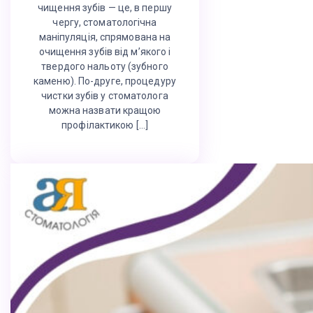
чищення зубів — це, в першу
чергу, стоматологічна
маніпуляція, спрямована на
очищення зубів від м’якого і
твердого нальоту (зубного
каменю). По-друге, процедуру
чистки зубів у стоматолога
можна назвати кращою
профілактикою […]