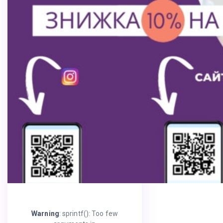
Warning
: sprintf(): Too few