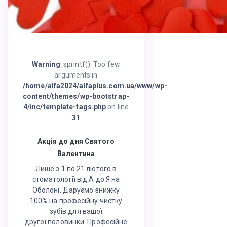
Warning
: sprintf(): Too few
arguments in
/home/alfa2024/alfaplus.com.ua/www/wp-
content/themes/wp-bootstrap-
4/inc/template-tags.php
on line
31
Акція до дня Святого
Валентина
Лише з 1 по 21 лютого в
стоматології від А до Я на
Оболоні. Даруємо знижку
100% на професійну чистку
зубів для вашої
другої половинки. Професійне