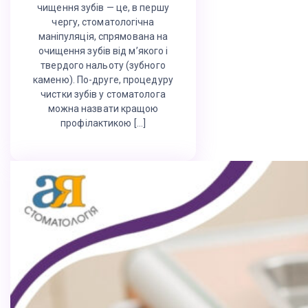
чищення зубів — це, в першу
чергу, стоматологічна
маніпуляція, спрямована на
очищення зубів від м’якого і
твердого нальоту (зубного
каменю). По-друге, процедуру
чистки зубів у стоматолога
можна назвати кращою
профілактикою […]