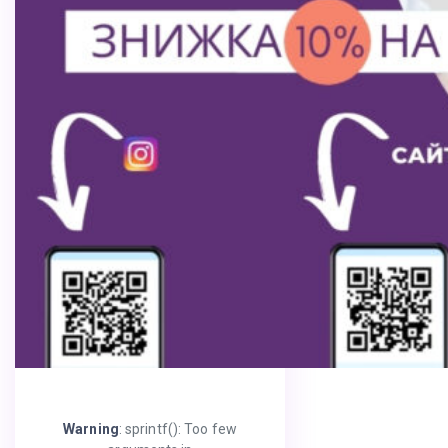
Warning
: sprintf(): Too few