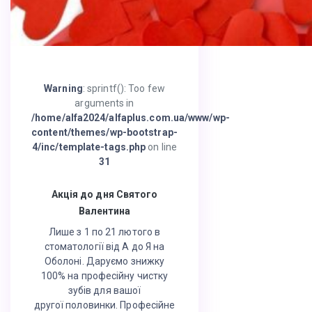
Warning
: sprintf(): Too few
arguments in
/home/alfa2024/alfaplus.com.ua/www/wp-
content/themes/wp-bootstrap-
4/inc/template-tags.php
on line
31
Акція до дня Святого
Валентина
Лише з 1 по 21 лютого в
стоматології від А до Я на
Оболоні. Даруємо знижку
100% на професійну чистку
зубів для вашої
другої половинки. Професійне