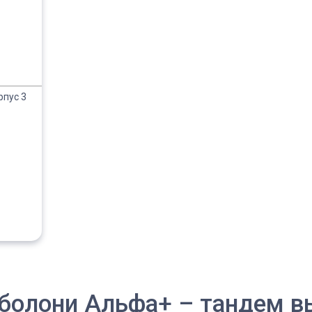
рпус 3
болони Альфа+ – тандем вы