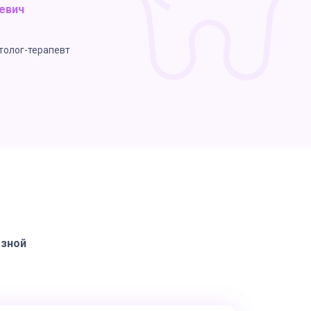
евич
толог-терапевт
езной