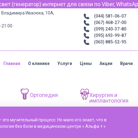
) интернет для связи по Viber, WhatsApp и Telegram.
р. Владимира Ивасюка, 10А,
(044) 581-06-07
(067) 468-27-00
-21:00
(099) 240-37-80
(095) 693-99-87
(063) 885-52-95
Главная
О клинике
Услуги
Цены
Акции
Врачи
я
Ортопедия
Хирургия и
имплантология
 это мучительный процесс. Но мало кто знает, что в
ология без боли в медицинском центре « Альфа + »