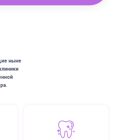
щие ныне
клиники
енной
ра.