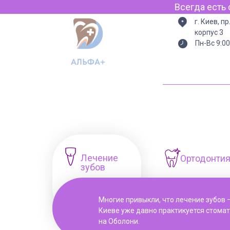
Всегда есть свет (генератор
г. Киев, п
корпус 3
Пн-Вс 9:00
Лечение
Ортодонти
зубов
Многие привыкли, что лечение зубов —
Киеве уже давно практикуется стомат
на Оболони.