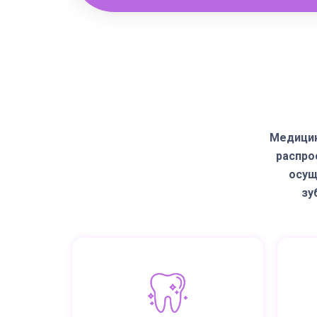
Медицин
распро
осущ
зу