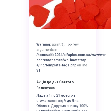
Warning
: sprintf(): Too few
arguments in
/home/alfa2024/alfaplus.com.ua/www/wp-
content/themes/wp-bootstrap-
4/inc/template-tags.php
on line
31
Акція до дня Святого
Валентина
Лише з 1 по 21 лютого в
стоматології від А до Я на
Оболоні. Даруємо знижку 100%
на професійну чистку зубів для