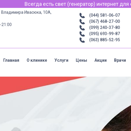
ератор) интернет для связи по Viber, WhatsApp и Tele
р. Владимира Ивасюка, 10А,
(044) 581-06-07
(067) 468-27-00
-21:00
(099) 240-37-80
(095) 693-99-87
(063) 885-52-95
Главная
О клинике
Услуги
Цены
Акции
Врачи