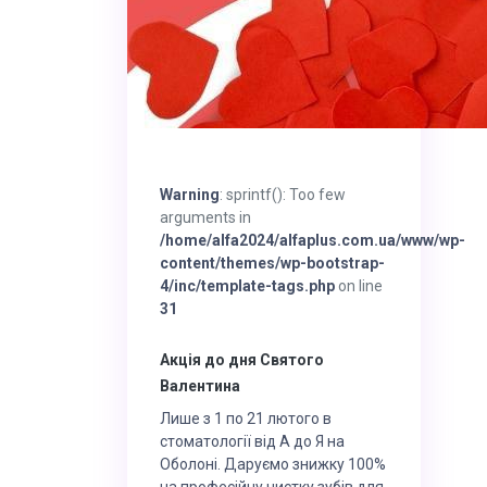
Warning
: sprintf(): Too few
arguments in
/home/alfa2024/alfaplus.com.ua/www/wp-
content/themes/wp-bootstrap-
4/inc/template-tags.php
on line
31
Акція до дня Святого
Валентина
Лише з 1 по 21 лютого в
стоматології від А до Я на
Оболоні. Даруємо знижку 100%
на професійну чистку зубів для