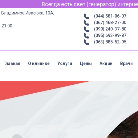
ет (генератор) интернет для связи по Viber, WhatsApp 
р. Владимира Ивасюка, 10А,
(044) 581-06-07
(067) 468-27-00
-21:00
(099) 240-37-80
(095) 693-99-87
(063) 885-52-95
Главная
О клинике
Услуги
Цены
Акции
Врачи