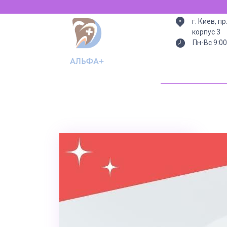
Всегда есть св
г. Киев, п
корпус 3
Пн-Вс 9:00