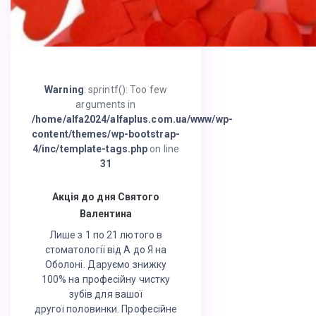
Warning
: sprintf(): Too few
arguments in
/home/alfa2024/alfaplus.com.ua/www/wp-
content/themes/wp-bootstrap-
4/inc/template-tags.php
on line
31
Акція до дня Святого
Валентина
Лише з 1 по 21 лютого в
стоматології від А до Я на
Оболоні. Даруємо знижку
100% на професійну чистку
зубів для вашої
другої половинки. Професійне