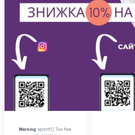
Warning
: sprintf(): Too few