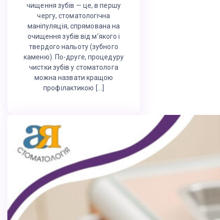
чищення зубів — це, в першу
чергу, стоматологічна
маніпуляція, спрямована на
очищення зубів від м’якого і
твердого нальоту (зубного
каменю). По-друге, процедуру
чистки зубів у стоматолога
можна назвати кращою
профілактикою […]