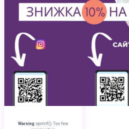
Warning
: sprintf(): Too few