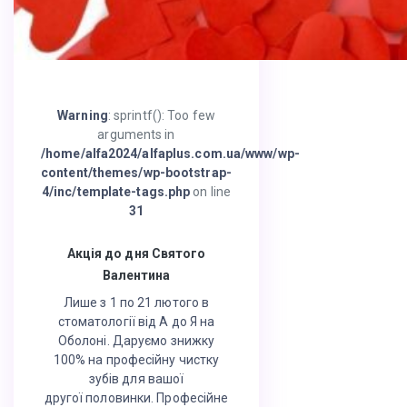
Warning
: sprintf(): Too few
arguments in
/home/alfa2024/alfaplus.com.ua/www/wp-
content/themes/wp-bootstrap-
4/inc/template-tags.php
on line
31
Акція до дня Святого
Валентина
Лише з 1 по 21 лютого в
стоматології від А до Я на
Оболоні. Даруємо знижку
100% на професійну чистку
зубів для вашої
другої половинки. Професійне