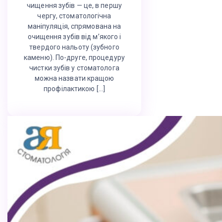
чищення зубів — це, в першу
чергу, стоматологічна
маніпуляція, спрямована на
очищення зубів від м’якого і
твердого нальоту (зубного
каменю). По-друге, процедуру
чистки зубів у стоматолога
можна назвати кращою
профілактикою […]