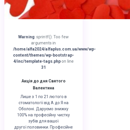
Warning
: sprintf(): Too few
arguments in
/home/alfa2024/alfaplus.com.ua/www/wp-
content/themes/wp-bootstrap-
4/inc/template-tags.php
on line
31
Акція до дня Святого
Валентина
Лише з 1 по 21 лютого в
стоматології від А до Я на
Оболоні. Даруємо знижку
100% на професійну чистку
зубів для вашої
другої половинки. Професійне