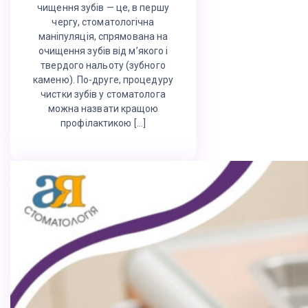
чищення зубів — це, в першу
чергу, стоматологічна
маніпуляція, спрямована на
очищення зубів від м’якого і
твердого нальоту (зубного
каменю). По-друге, процедуру
чистки зубів у стоматолога
можна назвати кращою
профілактикою […]