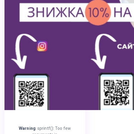
Warning
: sprintf(): Too few