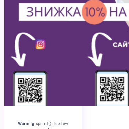
Warning
: sprintf(): Too few