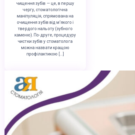
чищення зубів — це, в першу
чергу, стоматологічна
маніпуляція, спрямована на
очищення зубів від м’якого і
твердого нальоту (зубного
каменю). По-друге, процедуру
чистки зубів у стоматолога
можна назвати кращою
профілактикою […]