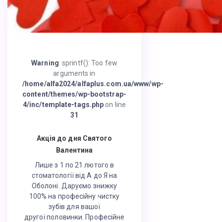
Warning
: sprintf(): Too few
arguments in
/home/alfa2024/alfaplus.com.ua/www/wp-
content/themes/wp-bootstrap-
4/inc/template-tags.php
on line
31
Акція до дня Святого
Валентина
Лише з 1 по 21 лютого в
стоматології від А до Я на
Оболоні. Даруємо знижку
100% на професійну чистку
зубів для вашої
другої половинки. Професійне