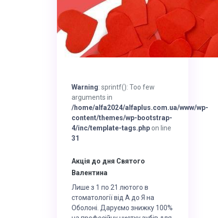
Warning
: sprintf(): Too few
arguments in
/home/alfa2024/alfaplus.com.ua/www/wp-
content/themes/wp-bootstrap-
4/inc/template-tags.php
on line
31
Акція до дня Святого
Валентина
Лише з 1 по 21 лютого в
стоматології від А до Я на
Оболоні. Даруємо знижку 100%
на професійну чистку зубів для