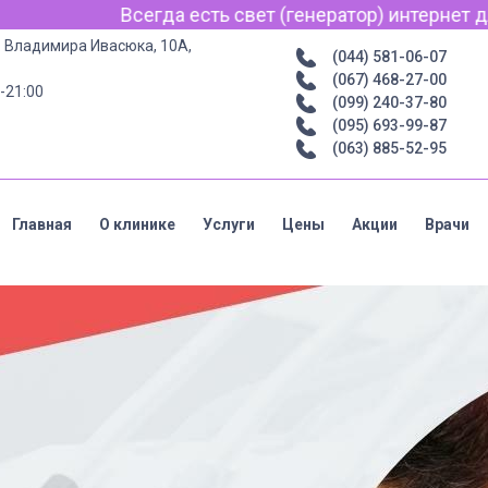
(генератор) интернет для связи по Viber, WhatsApp и T
р. Владимира Ивасюка, 10А,
(044) 581-06-07
(067) 468-27-00
-21:00
(099) 240-37-80
(095) 693-99-87
(063) 885-52-95
Главная
О клинике
Услуги
Цены
Акции
Врачи