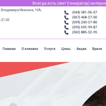
ет (генератор) интернет для связи по Viber, WhatsApp 
р. Владимира Ивасюка, 10А,
(044) 581-06-07
(067) 468-27-00
-21:00
(099) 240-37-80
(095) 693-99-87
(063) 885-52-95
Главная
О клинике
Услуги
Цены
Акции
Врачи