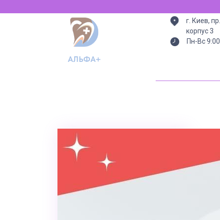
Всегда есть св
г. Киев, п
корпус 3
Пн-Вс 9:00