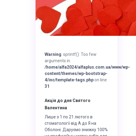
Warning
: sprintf(): Too few
arguments in
/home/alfa2024/alfaplus.com.ua/www/wp-
content/themes/wp-bootstrap-
4/inc/template-tags.php
on line
31
Акція до дня Святого
Валентина
Лише з 1 по 21 лютого в
стоматології від А до Я на
Оболоні. Даруємо знижку 100%
на професійну чистку зубів для