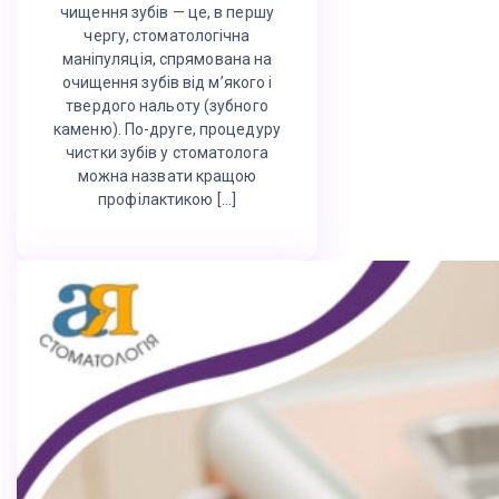
чищення зубів — це, в першу
чергу, стоматологічна
маніпуляція, спрямована на
очищення зубів від м’якого і
твердого нальоту (зубного
каменю). По-друге, процедуру
чистки зубів у стоматолога
можна назвати кращою
профілактикою […]