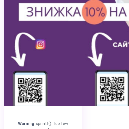
Warning
: sprintf(): Too few