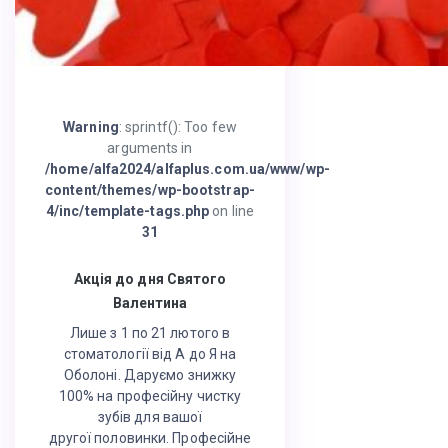
Warning
: sprintf(): Too few
arguments in
/home/alfa2024/alfaplus.com.ua/www/wp-
content/themes/wp-bootstrap-
4/inc/template-tags.php
on line
31
Акція до дня Святого
Валентина
Лише з 1 по 21 лютого в
стоматології від А до Я на
Оболоні. Даруємо знижку
100% на професійну чистку
зубів для вашої
другої половинки. Професійне