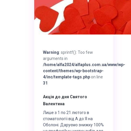
Warning
: sprintf(): Too few
arguments in
/home/alfa2024/alfaplus.com.ua/www/wp-
content/themes/wp-bootstrap-
4/inc/template-tags.php
on line
31
Акція до дня Святого
Валентина
Лише з 1 по 21 лютого в
стоматології від А до Я на
Оболоні. Даруємо знижку 100%
на професійну чистку зубів для