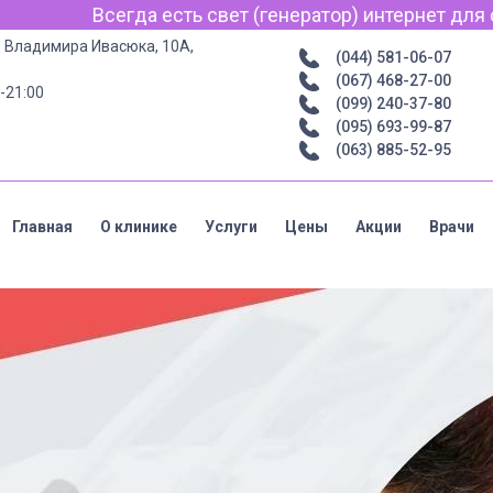
т (генератор) интернет для связи по Viber, WhatsApp и
р. Владимира Ивасюка, 10А,
(044) 581-06-07
(067) 468-27-00
-21:00
(099) 240-37-80
(095) 693-99-87
(063) 885-52-95
Главная
О клинике
Услуги
Цены
Акции
Врачи