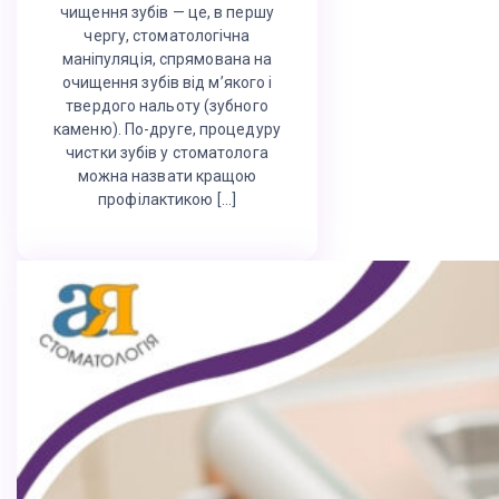
чищення зубів — це, в першу
чергу, стоматологічна
маніпуляція, спрямована на
очищення зубів від м’якого і
твердого нальоту (зубного
каменю). По-друге, процедуру
чистки зубів у стоматолога
можна назвати кращою
профілактикою […]