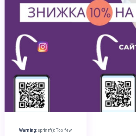
Warning
: sprintf(): Too few