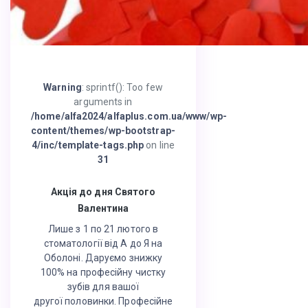
Warning
: sprintf(): Too few
arguments in
/home/alfa2024/alfaplus.com.ua/www/wp-
content/themes/wp-bootstrap-
4/inc/template-tags.php
on line
31
Акція до дня Святого
Валентина
Лише з 1 по 21 лютого в
стоматології від А до Я на
Оболоні. Даруємо знижку
100% на професійну чистку
зубів для вашої
другої половинки. Професійне