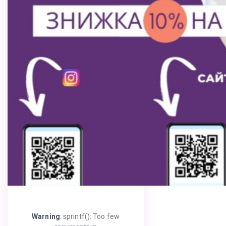
Warning
: sprintf(): Too few