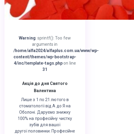
Warning
: sprintf(): Too few
arguments in
/home/alfa2024/alfaplus.com.ua/www/wp-
content/themes/wp-bootstrap-
4/inc/template-tags.php
on line
31
Акція до дня Святого
Валентина
Лише з 1 по 21 лютого в
стоматології від А до Я на
Оболоні. Даруємо знижку
100% на професійну чистку
зубів для вашої
другої половинки. Професійне