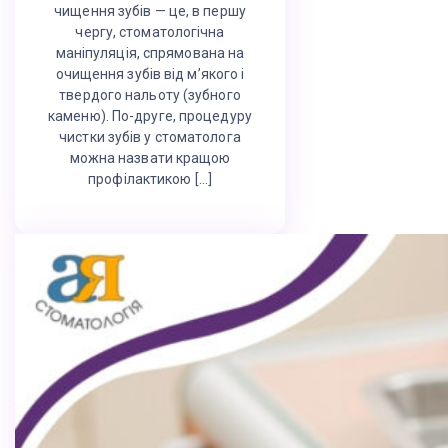
чищення зубів — це, в першу
чергу, стоматологічна
маніпуляція, спрямована на
очищення зубів від м’якого і
твердого нальоту (зубного
каменю). По-друге, процедуру
чистки зубів у стоматолога
можна назвати кращою
профілактикою […]