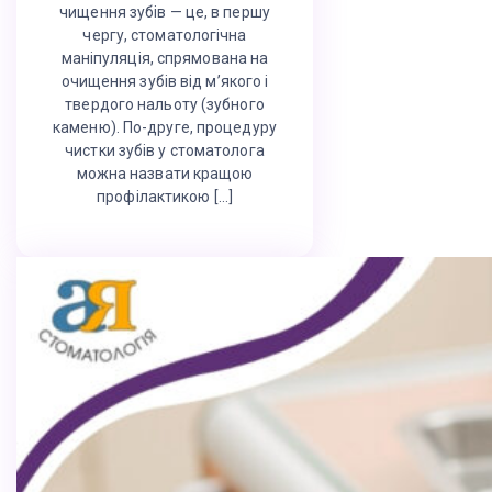
чищення зубів — це, в першу
чергу, стоматологічна
маніпуляція, спрямована на
очищення зубів від м’якого і
твердого нальоту (зубного
каменю). По-друге, процедуру
чистки зубів у стоматолога
можна назвати кращою
профілактикою […]