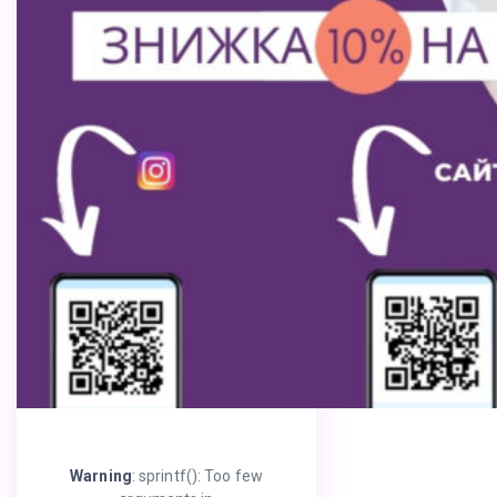
Warning
: sprintf(): Too few