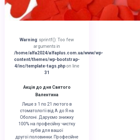
Warning
: sprintf(): Too few
arguments in
/home/alfa2024/alfaplus.com.ua/www/wp-
content/themes/wp-bootstrap-
4/inc/template-tags.php
on line
31
Акція до дня Святого
Валентина
Лише з 1 по 21 лютого в
стоматології від А до Я на
Оболоні. Даруємо знижку
100% на професійну чистку
зубів для вашої
другої половинки. Професійне