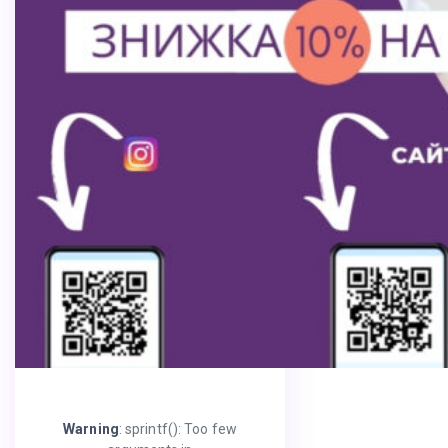
Warning
: sprintf(): Too few