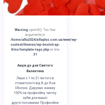
Warning
: sprintf(): Too few
arguments in
/home/alfa2024/alfaplus.com.ua/www/wp-
content/themes/wp-bootstrap-
4/inc/template-tags.php
on line
31
Акція до дня Святого
Валентина
Лише з 1 по 21 лютого в
стоматології від А до Я на
Оболоні. Даруємо знижку
100% на професійну чистку
зубів для вашої
другої половинки. Професійне