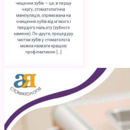
чищення зубів — це, в першу
чергу, стоматологічна
маніпуляція, спрямована на
очищення зубів від м’якого і
твердого нальоту (зубного
каменю). По-друге, процедуру
чистки зубів у стоматолога
можна назвати кращою
профілактикою […]