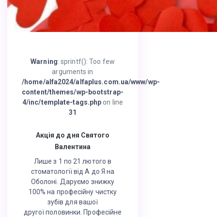
Warning
: sprintf(): Too few
arguments in
/home/alfa2024/alfaplus.com.ua/www/wp-
content/themes/wp-bootstrap-
4/inc/template-tags.php
on line
31
Акція до дня Святого
Валентина
Лише з 1 по 21 лютого в
стоматології від А до Я на
Оболоні. Даруємо знижку
100% на професійну чистку
зубів для вашої
другої половинки. Професійне