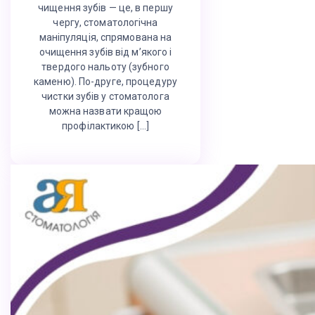
чищення зубів — це, в першу
чергу, стоматологічна
маніпуляція, спрямована на
очищення зубів від м’якого і
твердого нальоту (зубного
каменю). По-друге, процедуру
чистки зубів у стоматолога
можна назвати кращою
профілактикою […]