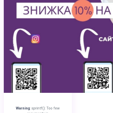
Warning
: sprintf(): Too few