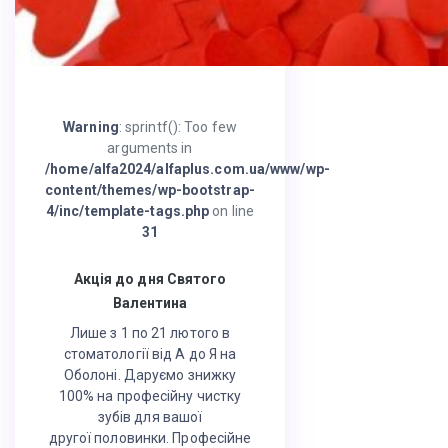
Warning
: sprintf(): Too few
arguments in
/home/alfa2024/alfaplus.com.ua/www/wp-
content/themes/wp-bootstrap-
4/inc/template-tags.php
on line
31
Акція до дня Святого
Валентина
Лише з 1 по 21 лютого в
стоматології від А до Я на
Оболоні. Даруємо знижку
100% на професійну чистку
зубів для вашої
другої половинки. Професійне