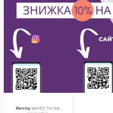
Warning
: sprintf(): Too few