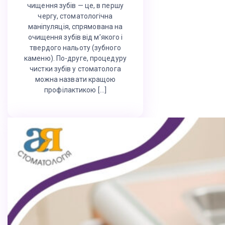
чищення зубів — це, в першу
чергу, стоматологічна
маніпуляція, спрямована на
очищення зубів від м’якого і
твердого нальоту (зубного
каменю). По-друге, процедуру
чистки зубів у стоматолога
можна назвати кращою
профілактикою […]