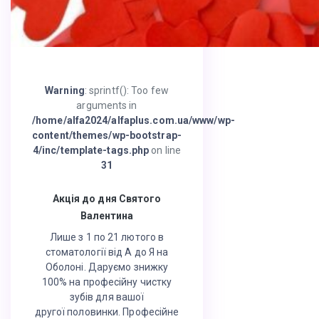
Warning
: sprintf(): Too few
arguments in
/home/alfa2024/alfaplus.com.ua/www/wp-
content/themes/wp-bootstrap-
4/inc/template-tags.php
on line
31
Акція до дня Святого
Валентина
Лише з 1 по 21 лютого в
стоматології від А до Я на
Оболоні. Даруємо знижку
100% на професійну чистку
зубів для вашої
другої половинки. Професійне