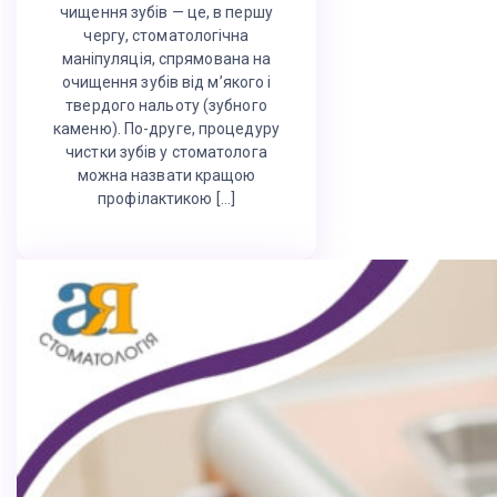
чищення зубів — це, в першу
чергу, стоматологічна
маніпуляція, спрямована на
очищення зубів від м’якого і
твердого нальоту (зубного
каменю). По-друге, процедуру
чистки зубів у стоматолога
можна назвати кращою
профілактикою […]