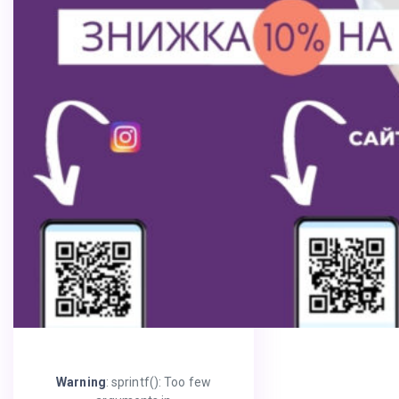
Warning
: sprintf(): Too few